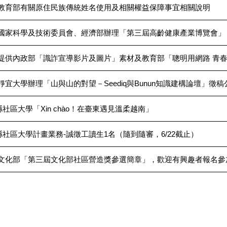
-教育部有關原住民族傳統姓名使用及相關權益保障事宜相關說明
-國家科學及技術委員會、經濟部辦理「第三屆高齡健康產業博覽會」
-提供內政部「識詐宣導影片及圖片」素材及教育部「聰明用網路 青
靜宜大學辦理「山與山的對望－Seediq與Bunun知識建構論壇」徵稿
社區大學「Xin chào！在臺東遇見溫柔越南」
社區大學計畫業務-誠徵工讀生1名（隨到隨審，6/22截止）
-文化部「第三屆文化部社區營造獎參選簡章」，歡迎有興趣者報名參